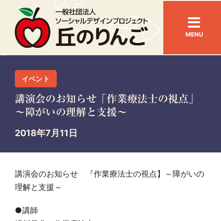
Skip
to
Togg
content
MENU
Navi
ホーム
イベント
お知らせ
講演会のお知らせ「作業療法士の視点」
～障がいの理解と支援～
丘のりんごとは
2018年7月11日
事業内容
講演会のお知らせ 『作業療法士の視点】～障がいの
活動の紹介
理解と支援～
●講師
アクセス