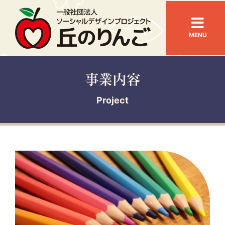
Skip
to
Togg
content
MENU
Navi
ホーム
事業内容
お知らせ
Project
丘のりんごとは
事業内容
活動の紹介
アクセス