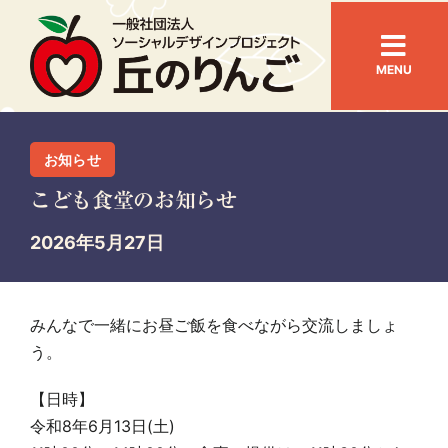
Skip
to
Togg
content
MENU
Navi
ホーム
お知らせ
お知らせ
こども食堂のお知らせ
2026年5月27日
丘のりんごとは
事業内容
みんなで一緒にお昼ご飯を食べながら交流しましょ
う。
活動の紹介
【日時】
令和8年6月13日(土)
アクセス